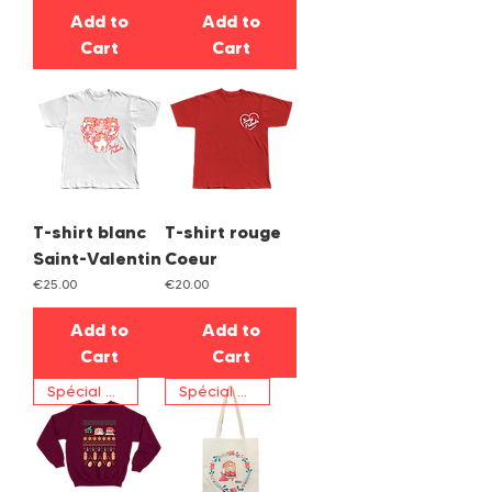
Add to
Add to
Cart
Cart
T-shirt blanc
T-shirt rouge
Saint-Valentin
Coeur
Price
Price
€25.00
€20.00
Add to
Add to
Cart
Cart
Spécial Noël
Spécial Noël