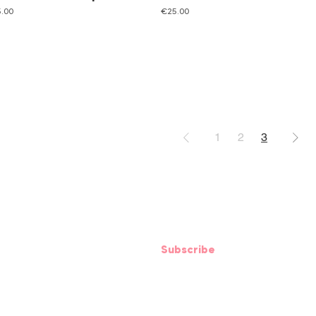
ce
Price
.00
€25.00
1
2
3
etter • Stay informed
Subscribe