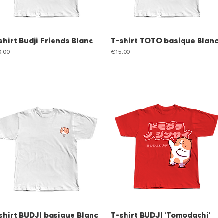
shirt Budji Friends Blanc
T-shirt TOTO basique Blan
ce
Price
0.00
€15.00
shirt BUDJI basique Blanc
T-shirt BUDJI 'Tomodachi'