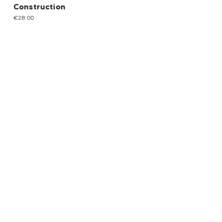
Construction
Price
€28.00
©2023BUDJI