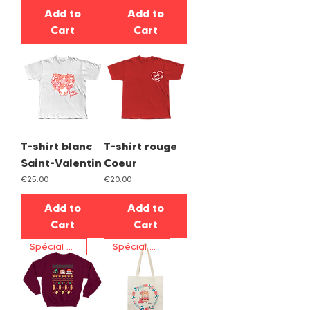
Add to
Add to
Cart
Cart
T-shirt blanc
T-shirt rouge
Saint-Valentin
Coeur
Price
Price
€25.00
€20.00
Add to
Add to
Cart
Cart
Spécial Noël
Spécial Noël