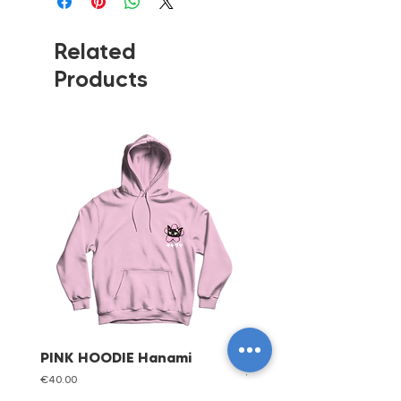
Related
Products
PINK HOODIE Hanami
Cherry Red Tote Bag 
Valentin
Price
€40.00
Price
€15.00