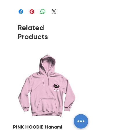
Related
Products
PINK HOODIE Hanami
Cherry Red Tote Bag 