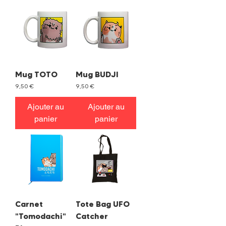
Mug TOTO
Mug BUDJI
Prix
Prix
9,50 €
9,50 €
Ajouter au
Ajouter au
panier
panier
Carnet
Tote Bag UFO
"Tomodachi"
Catcher