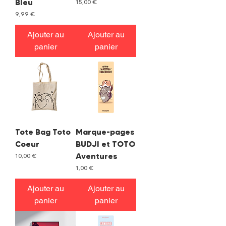
Bleu
Prix
15,00 €
Prix
9,99 €
Ajouter au
Ajouter au
panier
panier
Tote Bag Toto
Marque-pages
Coeur
BUDJI et TOTO
Aventures
Prix
10,00 €
Prix
1,00 €
Ajouter au
Ajouter au
panier
panier