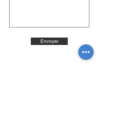
Envoyer
Abonne-toi à la Newsletter, on
t'offre -10% !
E-mail
Prénom